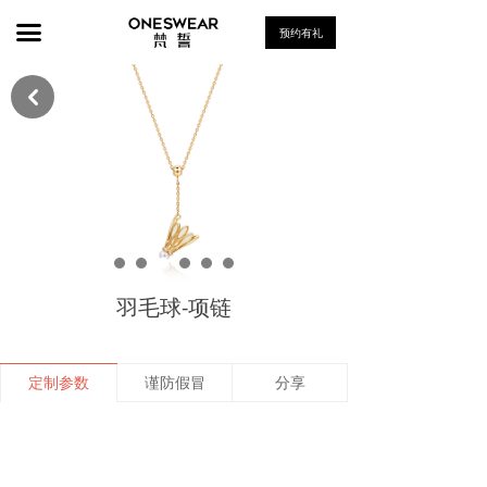
首页
끀
预约有礼
钻戒
낒
对戒
项链
喷泉系列 Fountain
雪系列 Snow
羽毛球-项链
骑士系列 Knight
莎翁系列 the sonnet of Shakespeare
定制参数
谨防假冒
分享
Mini Ring系列
耳饰