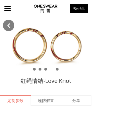
首页
끀
预约有礼
钻戒
낒
对戒
项链
喷泉系列 Fountain
雪系列 Snow
红绳情结-Love Knot
骑士系列 Knight
莎翁系列 the sonnet of Shakespeare
定制参数
谨防假冒
分享
Mini Ring系列
耳饰